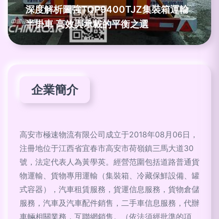
深度解析圖強TQP9400TJZ集裝箱運輸
半掛車 高效與承載的平衡之選
企業簡介
高安市極速物流有限公司成立于2018年08月06日，
注冊地位于江西省宜春市高安市荷嶺鎮三馬大道30
號，法定代表人為黃學英。經營范圍包括道路普通貨
物運輸、貨物專用運輸（集裝箱、冷藏保鮮設備、罐
式容器），汽車租賃服務，貨運信息服務，貨物倉儲
服務，汽車及汽車配件銷售，二手車信息服務，代辦
車輛相關業務，互聯網銷售。（依法須經批準的項