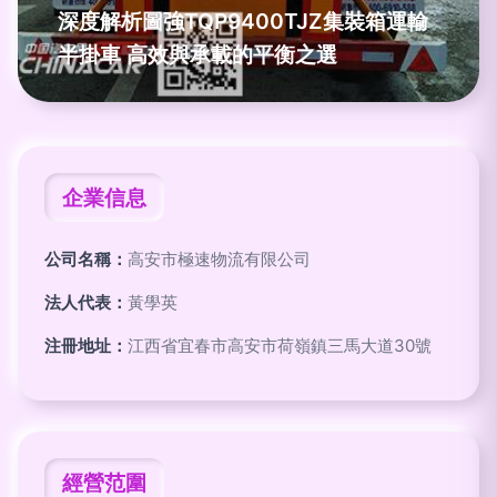
深度解析圖強TQP9400TJZ集裝箱運輸
半掛車 高效與承載的平衡之選
企業信息
公司名稱：
高安市極速物流有限公司
法人代表：
黃學英
注冊地址：
江西省宜春市高安市荷嶺鎮三馬大道30號
經營范圍